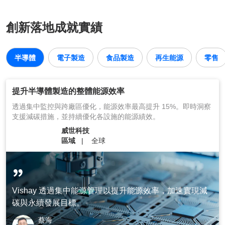
創新落地成就實績
半導體
電子製造
食品製造
再生能源
零售
提升半導體製造的整體能源效率
透過集中監控與跨廠區優化，能源效率最高提升 15%。即時洞察
支援減碳措施，並持續優化各設施的能源績效。
威世科技
區域
全球
Vishay 透過集中能源管理以提升能源效率，加速實現減
碳與永續發展目標。
蔡海