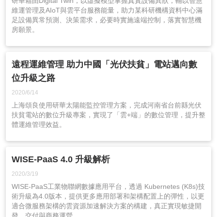
研華藉由Digital Twin，以虛擬模型掌握真實設備異狀，輔以智慧
維運管理及AIoT與雲平台服務能量，助力某科研機構資料中心滿
足設備異常預測、決策需求，必要時實施遠端控制，落實智慧機
房願景。
遠程運維管理 助力中國「光伏扶貧」電站邁向數
位升級之路
2020/6/14
上海頌良使用研華太陽能監控管理方案，完成河南省台前縣光伏
扶貧電站的數位升級專案，實現了「雲+端」的數位管理，提升整
體運維管理效益。
WISE-PaaS 4.0 升級解析
2020/3/19
WISE-PaaS工業物聯網數據應用平台，透過 Kubernetes (K8s)技
術升級為4.0版本，提供更多應用部署和架構配置上的彈性，以更
適合微服務架構的雲資源加速解決方案的構建，真正實現敏捷開
發、交付與商務運營。