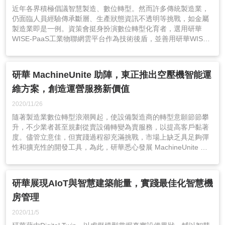
近年各界積極倡議智慧製造、數位轉型。然而許多傳統製造業，
仍面臨人員經驗傳承斷層、生產狀態資訊不透明等挑戰，如金屬
製造業即是一例。資策會挺身扮演數位轉型化育者，選用研華
WISE-PaaS工業物聯網雲平台作為技術後盾，並善用研華WISE-
PaaS/IoTSuite工業物聯網通用平台基座，幫助金屬加工廠從製程
設備的機聯網、可視化出發，循序推動智慧轉型。
研華 MachineUnite 助陣，東正推出空壓機智能運
維方案，創造運營服務新價值
2020/11/26
隨著製造業數位轉型浪潮興起，使設備製造商的轉型意願節節攀
升，不少業者甚至規劃從賣設備轉變為賣服務，以提高客戶黏著
度。儘管立意佳，但實踐過程卻充滿挑戰，市場上缺乏具足夠彈
性和擴充性的開發工具，為此，研華悉心發展 MachineUnite 設
備雲智聯解決方案，助力企業順勢掌握工業4.0轉型契機。
研華展現AIoT與智慧建築能量，實踐最佳化智慧機
房管理
2020/11/5