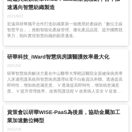
速邁向智慧紡織製造
2021/9/22
宏遠與研華攜手合作打造紡織業第一個應用於產線的「數位主線
智慧平台」，推動智能化產線管理、優化產品品質、提升國際競
爭力，朝向實現智慧紡織的願景邁進。
研華科技_iWard智慧病房讓醫護效率最大化
2021/5/4
研華智慧病房解決方案在中山醫學大學附設醫院全面健保病房導
入床邊照護系統與智慧病房護理站電子白板資訊串聯。透過提高
即時性，增加病患滿意度。 V 透過提高即時性，增加病患滿意
度。 V 提升管理效率、改善照護流程 V 改善病人安全 V 促進醫
護病三方的溝通 V 無紙化作業
資策會以研華WISE-PaaS為後盾，協助金屬加工
業加速數位轉型
2021/1/6