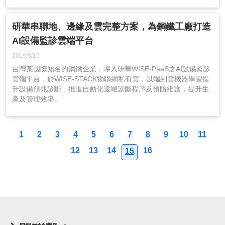
一來若想即時掌握各個廠區或產線的能耗、稼動率、OEE，皆可
順利落實。
研華串聯地、邊緣及雲完整方案，為鋼鐵工廠打造
AI設備監診雲端平台
2019/8/15
台灣某國際知名的鋼鐵企業，導入研華WISE-PaaS之AI設備監診
雲端平台，於WISE-STACK物聯網私有雲，以端到雲機器學習提
升設備預兆診斷，推進自動化遠端診斷程序及預防維護，提升生
產及管理效率。
1
2
3
4
5
6
7
8
9
10
11
12
13
14
16
15