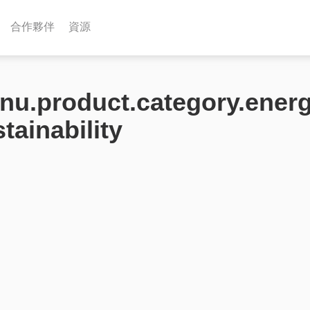
合作夥伴
資源
nu.product.category.ene
tainability